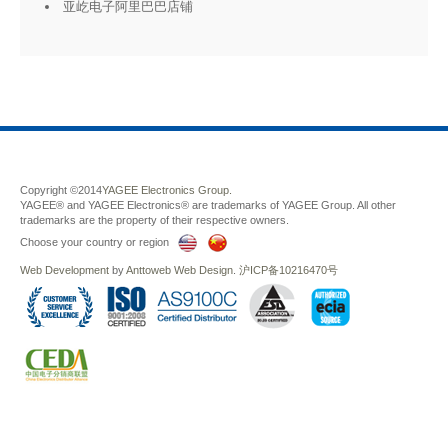
亚屹电子阿里巴巴店铺
Copyright ©2014
YAGEE Electronics Group.
YAGEE® and YAGEE Electronics® are trademarks of YAGEE Group. All other
trademarks are the property of their respective owners.
Choose your country or region
Web Development
by
Anttoweb
Web Design
.
沪ICP备10216470号