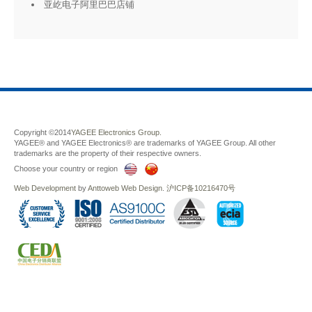
亚屹电子阿里巴巴店铺
Copyright ©2014
YAGEE Electronics Group.
YAGEE® and YAGEE Electronics® are trademarks of YAGEE Group. All other
trademarks are the property of their respective owners.
Choose your country or region
Web Development
by
Anttoweb
Web Design
.
沪ICP备10216470号