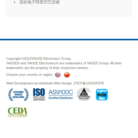
亚屹电子阿里巴巴店铺
Copyright ©2014
YAGEE Electronics Group.
YAGEE® and YAGEE Electronics® are trademarks of YAGEE Group. All other
trademarks are the property of their respective owners.
Choose your country or region
Web Development
by
Anttoweb
Web Design
.
沪ICP备10216470号