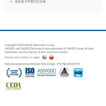
亚屹电子阿里巴巴店铺
Copyright ©2014
YAGEE Electronics Group.
YAGEE® and YAGEE Electronics® are trademarks of YAGEE Group. All other
trademarks are the property of their respective owners.
Choose your country or region
Web Development
by
Anttoweb
Web Design
.
沪ICP备10216470号