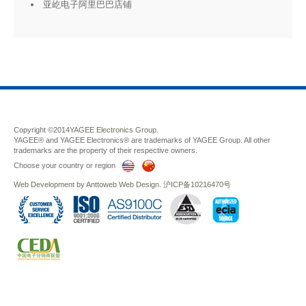
亚屹电子阿里巴巴店铺
Copyright ©2014
YAGEE Electronics Group.
YAGEE® and YAGEE Electronics® are trademarks of YAGEE Group. All other
trademarks are the property of their respective owners.
Choose your country or region
Web Development
by
Anttoweb
Web Design
.
沪ICP备10216470号