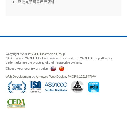
亚屹电子阿里巴巴店铺
Copyright ©2014
YAGEE Electronics Group.
YAGEE® and YAGEE Electronics® are trademarks of YAGEE Group. All other
trademarks are the property of their respective owners.
Choose your country or region
Web Development
by
Anttoweb
Web Design
.
沪ICP备10216470号