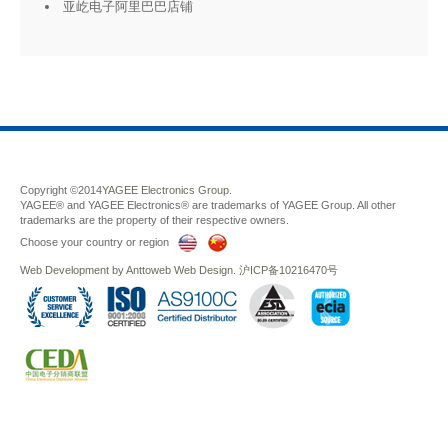
亚屹电子阿里巴巴店铺
Copyright ©2014
YAGEE Electronics Group.
YAGEE® and YAGEE Electronics® are trademarks of YAGEE Group. All other
trademarks are the property of their respective owners.
Choose your country or region
Web Development
by
Anttoweb
Web Design
.
沪ICP备10216470号