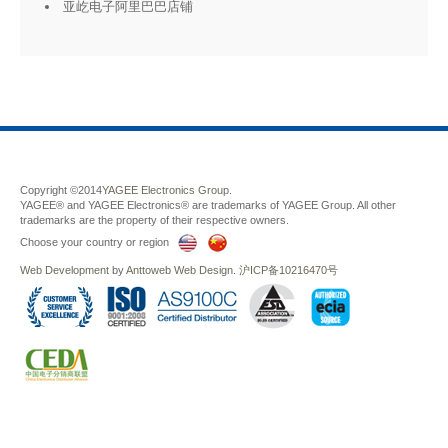
亚屹电子阿里巴巴店铺
Copyright ©2014
YAGEE Electronics Group.
YAGEE® and YAGEE Electronics® are trademarks of YAGEE Group. All other
trademarks are the property of their respective owners.
Choose your country or region
Web Development
by
Anttoweb
Web Design
.
沪ICP备10216470号