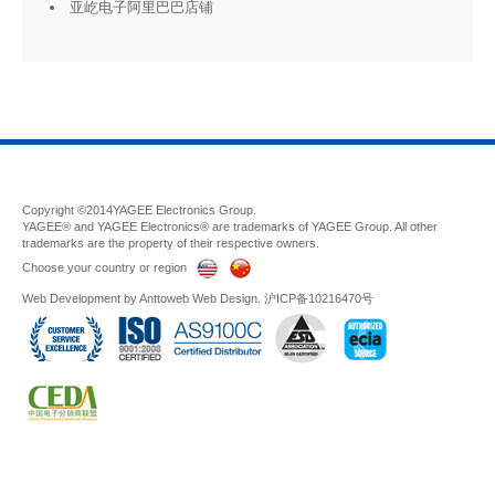
亚屹电子阿里巴巴店铺
Copyright ©2014
YAGEE Electronics Group.
YAGEE® and YAGEE Electronics® are trademarks of YAGEE Group. All other
trademarks are the property of their respective owners.
Choose your country or region
Web Development
by
Anttoweb
Web Design
.
沪ICP备10216470号