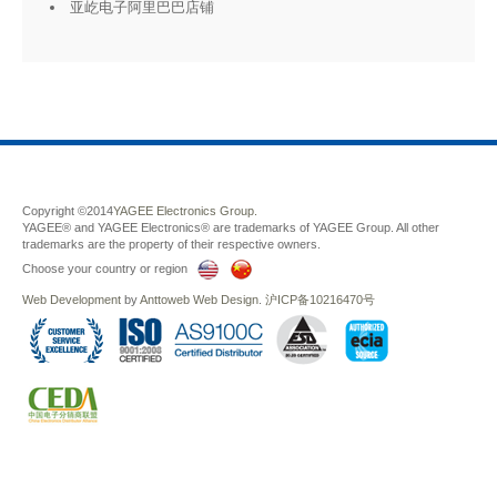
亚屹电子阿里巴巴店铺
Copyright ©2014
YAGEE Electronics Group.
YAGEE® and YAGEE Electronics® are trademarks of YAGEE Group. All other
trademarks are the property of their respective owners.
Choose your country or region
Web Development
by
Anttoweb
Web Design
.
沪ICP备10216470号