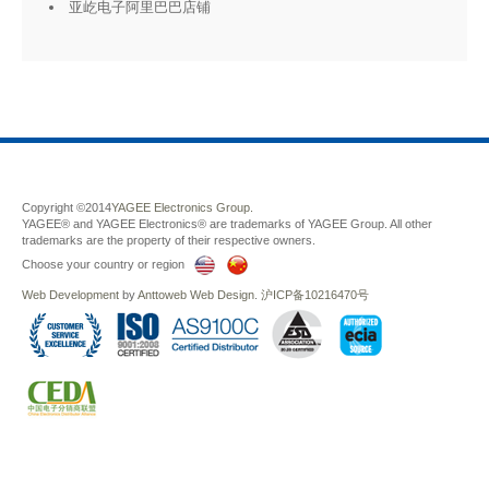
亚屹电子阿里巴巴店铺
Copyright ©2014
YAGEE Electronics Group.
YAGEE® and YAGEE Electronics® are trademarks of YAGEE Group. All other
trademarks are the property of their respective owners.
Choose your country or region
Web Development
by
Anttoweb
Web Design
.
沪ICP备10216470号