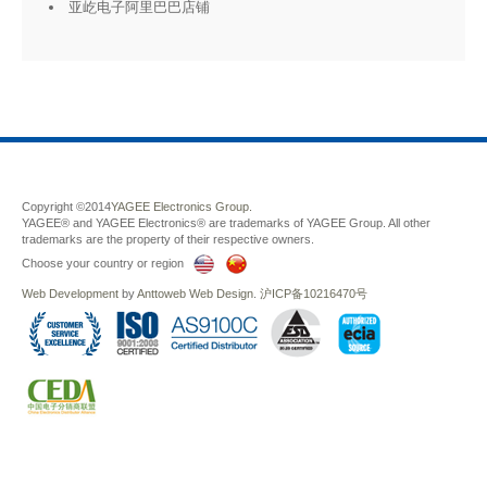
亚屹电子阿里巴巴店铺
Copyright ©2014
YAGEE Electronics Group.
YAGEE® and YAGEE Electronics® are trademarks of YAGEE Group. All other
trademarks are the property of their respective owners.
Choose your country or region
Web Development
by
Anttoweb
Web Design
.
沪ICP备10216470号