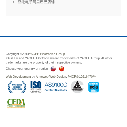
亚屹电子阿里巴巴店铺
Copyright ©2014
YAGEE Electronics Group.
YAGEE® and YAGEE Electronics® are trademarks of YAGEE Group. All other
trademarks are the property of their respective owners.
Choose your country or region
Web Development
by
Anttoweb
Web Design
.
沪ICP备10216470号