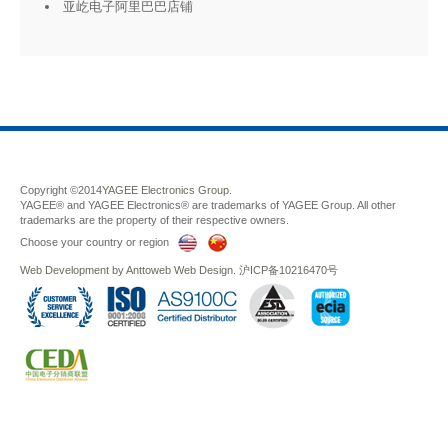
亚屹电子阿里巴巴店铺
Copyright ©2014
YAGEE Electronics Group.
YAGEE® and YAGEE Electronics® are trademarks of YAGEE Group. All other
trademarks are the property of their respective owners.
Choose your country or region
Web Development
by
Anttoweb
Web Design
.
沪ICP备10216470号