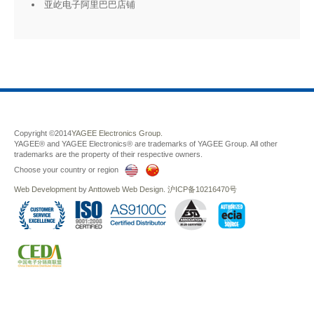
亚屹电子阿里巴巴店铺
Copyright ©2014
YAGEE Electronics Group.
YAGEE® and YAGEE Electronics® are trademarks of YAGEE Group. All other
trademarks are the property of their respective owners.
Choose your country or region
Web Development
by
Anttoweb
Web Design
.
沪ICP备10216470号