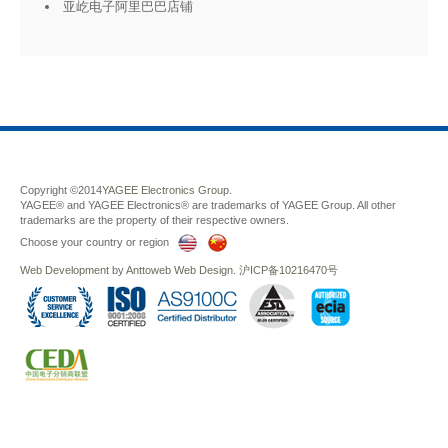
亚屹电子阿里巴巴店铺
Copyright ©2014
YAGEE Electronics Group.
YAGEE® and YAGEE Electronics® are trademarks of YAGEE Group. All other
trademarks are the property of their respective owners.
Choose your country or region
Web Development
by
Anttoweb
Web Design
.
沪ICP备10216470号