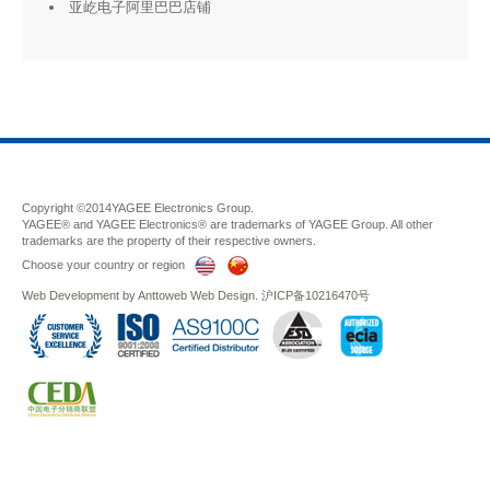
亚屹电子阿里巴巴店铺
Copyright ©2014
YAGEE Electronics Group.
YAGEE® and YAGEE Electronics® are trademarks of YAGEE Group. All other
trademarks are the property of their respective owners.
Choose your country or region
Web Development
by
Anttoweb
Web Design
.
沪ICP备10216470号