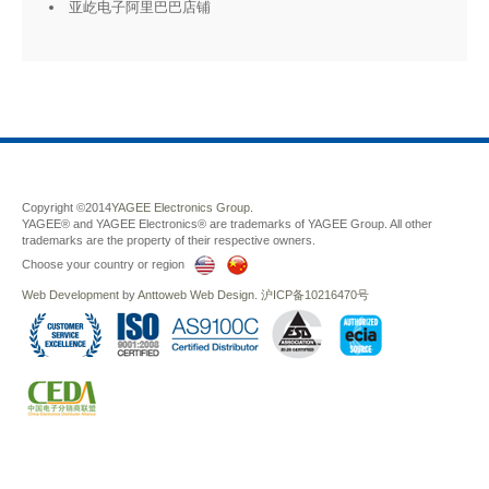
亚屹电子阿里巴巴店铺
Copyright ©2014
YAGEE Electronics Group.
YAGEE® and YAGEE Electronics® are trademarks of YAGEE Group. All other
trademarks are the property of their respective owners.
Choose your country or region
Web Development
by
Anttoweb
Web Design
.
沪ICP备10216470号