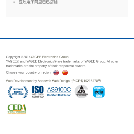
亚屹电子阿里巴巴店铺
Copyright ©2014
YAGEE Electronics Group.
YAGEE® and YAGEE Electronics® are trademarks of YAGEE Group. All other
trademarks are the property of their respective owners.
Choose your country or region
Web Development
by
Anttoweb
Web Design
.
沪ICP备10216470号