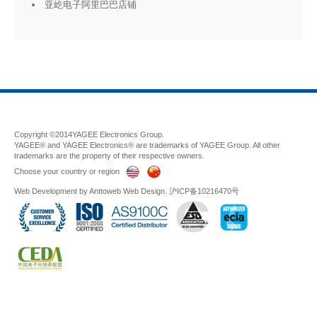
亚屹电子阿里巴巴店铺
Copyright ©2014
YAGEE Electronics Group.
YAGEE® and YAGEE Electronics® are trademarks of YAGEE Group. All other
trademarks are the property of their respective owners.
Choose your country or region
Web Development
by
Anttoweb
Web Design
.
沪ICP备10216470号