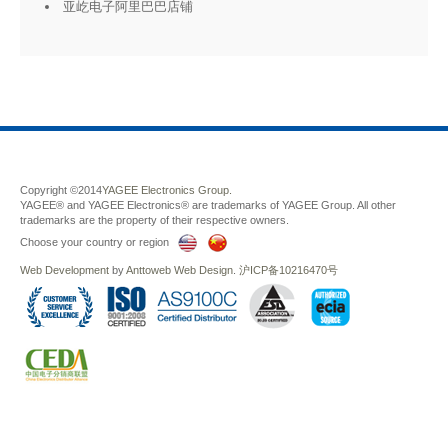
亚屹电子阿里巴巴店铺
Copyright ©2014
YAGEE Electronics Group.
YAGEE® and YAGEE Electronics® are trademarks of YAGEE Group. All other
trademarks are the property of their respective owners.
Choose your country or region
Web Development
by
Anttoweb
Web Design
.
沪ICP备10216470号