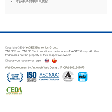
亚屹电子阿里巴巴店铺
Copyright ©2014
YAGEE Electronics Group.
YAGEE® and YAGEE Electronics® are trademarks of YAGEE Group. All other
trademarks are the property of their respective owners.
Choose your country or region
Web Development
by
Anttoweb
Web Design
.
沪ICP备10216470号