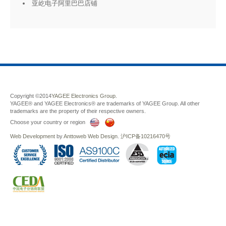
亚屹电子阿里巴巴店铺
Copyright ©2014
YAGEE Electronics Group.
YAGEE® and YAGEE Electronics® are trademarks of YAGEE Group. All other
trademarks are the property of their respective owners.
Choose your country or region
Web Development
by
Anttoweb
Web Design
.
沪ICP备10216470号