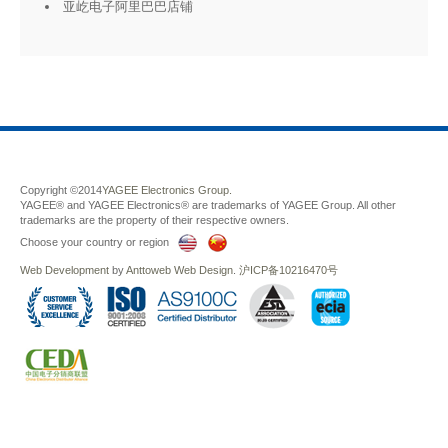
亚屹电子阿里巴巴店铺
Copyright ©2014
YAGEE Electronics Group.
YAGEE® and YAGEE Electronics® are trademarks of YAGEE Group. All other
trademarks are the property of their respective owners.
Choose your country or region
Web Development
by
Anttoweb
Web Design
.
沪ICP备10216470号