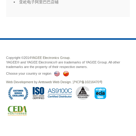
亚屹电子阿里巴巴店铺
Copyright ©2014
YAGEE Electronics Group.
YAGEE® and YAGEE Electronics® are trademarks of YAGEE Group. All other
trademarks are the property of their respective owners.
Choose your country or region
Web Development
by
Anttoweb
Web Design
.
沪ICP备10216470号