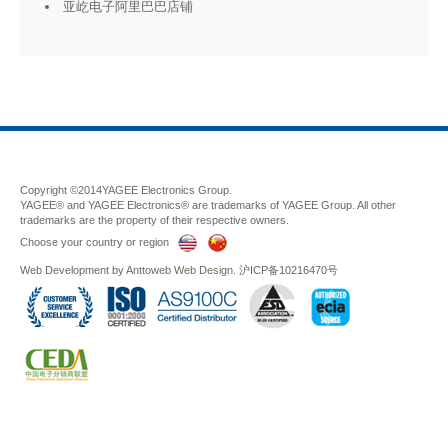
亚屹电子阿里巴巴店铺
Copyright ©2014
YAGEE Electronics Group.
YAGEE® and YAGEE Electronics® are trademarks of YAGEE Group. All other
trademarks are the property of their respective owners.
Choose your country or region
Web Development
by
Anttoweb
Web Design
.
沪ICP备10216470号