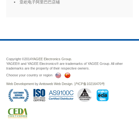
亚屹电子阿里巴巴店铺
Copyright ©2014
YAGEE Electronics Group.
YAGEE® and YAGEE Electronics® are trademarks of YAGEE Group. All other
trademarks are the property of their respective owners.
Choose your country or region
Web Development
by
Anttoweb
Web Design
.
沪ICP备10216470号