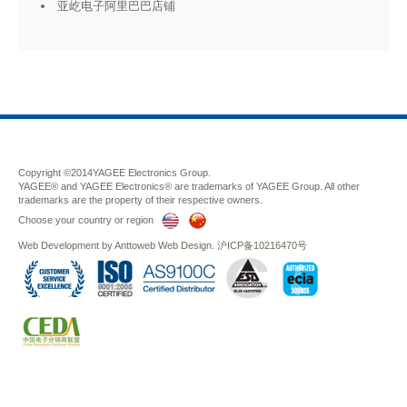
亚屹电子阿里巴巴店铺
Copyright ©2014
YAGEE Electronics Group.
YAGEE® and YAGEE Electronics® are trademarks of YAGEE Group. All other
trademarks are the property of their respective owners.
Choose your country or region
Web Development
by
Anttoweb
Web Design
.
沪ICP备10216470号