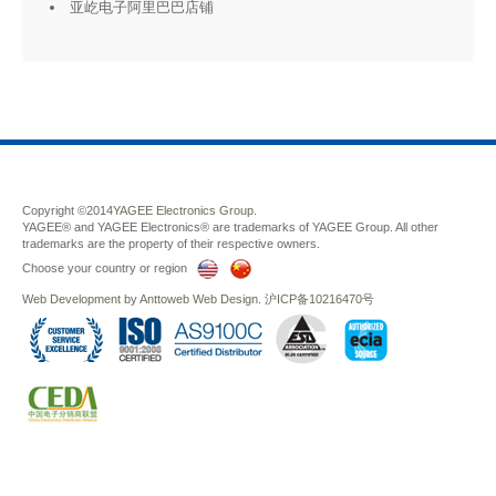
亚屹电子阿里巴巴店铺
Copyright ©2014
YAGEE Electronics Group.
YAGEE® and YAGEE Electronics® are trademarks of YAGEE Group. All other
trademarks are the property of their respective owners.
Choose your country or region
Web Development
by
Anttoweb
Web Design
.
沪ICP备10216470号