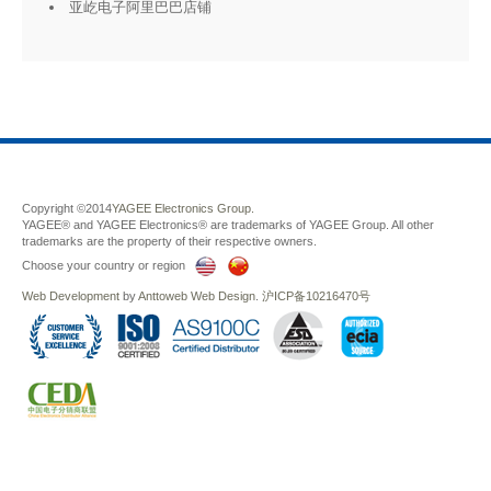
亚屹电子阿里巴巴店铺
Copyright ©2014
YAGEE Electronics Group.
YAGEE® and YAGEE Electronics® are trademarks of YAGEE Group. All other
trademarks are the property of their respective owners.
Choose your country or region
Web Development
by
Anttoweb
Web Design
.
沪ICP备10216470号