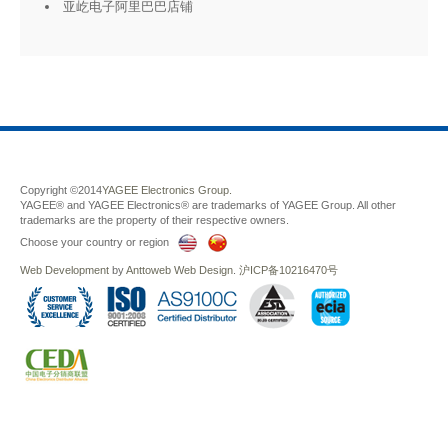
亚屹电子阿里巴巴店铺
Copyright ©2014
YAGEE Electronics Group.
YAGEE® and YAGEE Electronics® are trademarks of YAGEE Group. All other
trademarks are the property of their respective owners.
Choose your country or region
Web Development
by
Anttoweb
Web Design
.
沪ICP备10216470号