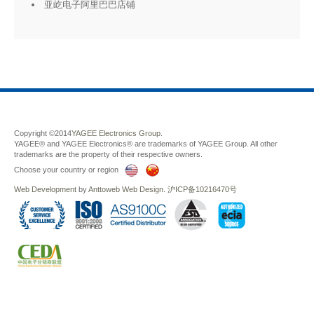
亚屹电子阿里巴巴店铺
Copyright ©2014
YAGEE Electronics Group.
YAGEE® and YAGEE Electronics® are trademarks of YAGEE Group. All other
trademarks are the property of their respective owners.
Choose your country or region
Web Development
by
Anttoweb
Web Design
.
沪ICP备10216470号