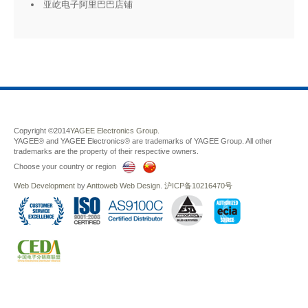
亚屹电子阿里巴巴店铺
Copyright ©2014
YAGEE Electronics Group.
YAGEE® and YAGEE Electronics® are trademarks of YAGEE Group. All other
trademarks are the property of their respective owners.
Choose your country or region
Web Development
by
Anttoweb
Web Design
.
沪ICP备10216470号