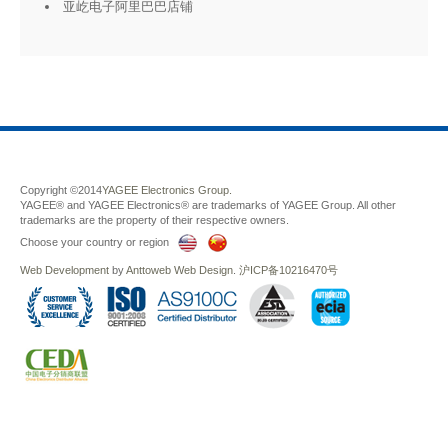
亚屹电子阿里巴巴店铺
Copyright ©2014
YAGEE Electronics Group.
YAGEE® and YAGEE Electronics® are trademarks of YAGEE Group. All other
trademarks are the property of their respective owners.
Choose your country or region
Web Development
by
Anttoweb
Web Design
.
沪ICP备10216470号