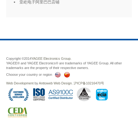
亚屹电子阿里巴巴店铺
Copyright ©2014
YAGEE Electronics Group.
YAGEE® and YAGEE Electronics® are trademarks of YAGEE Group. All other
trademarks are the property of their respective owners.
Choose your country or region
Web Development
by
Anttoweb
Web Design
.
沪ICP备10216470号