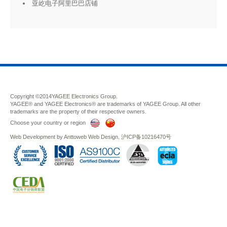
亚屹电子阿里巴巴店铺
Copyright ©2014
YAGEE Electronics Group.
YAGEE® and YAGEE Electronics® are trademarks of YAGEE Group. All other
trademarks are the property of their respective owners.
Choose your country or region
Web Development
by
Anttoweb
Web Design
.
沪ICP备10216470号