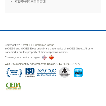
亚屹电子阿里巴巴店铺
Copyright ©2014
YAGEE Electronics Group.
YAGEE® and YAGEE Electronics® are trademarks of YAGEE Group. All other
trademarks are the property of their respective owners.
Choose your country or region
Web Development
by
Anttoweb
Web Design
.
沪ICP备10216470号