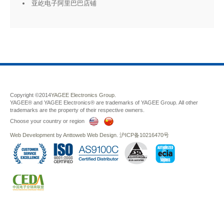
亚屹电子阿里巴巴店铺
Copyright ©2014
YAGEE Electronics Group.
YAGEE® and YAGEE Electronics® are trademarks of YAGEE Group. All other
trademarks are the property of their respective owners.
Choose your country or region
Web Development
by
Anttoweb
Web Design
.
沪ICP备10216470号