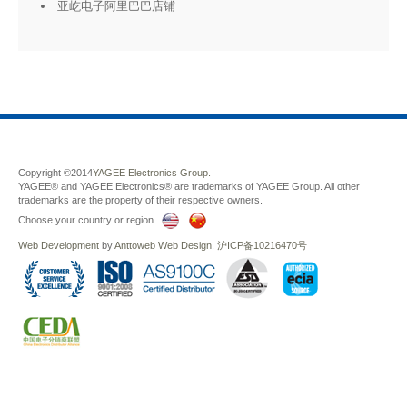
亚屹电子阿里巴巴店铺
Copyright ©2014
YAGEE Electronics Group.
YAGEE® and YAGEE Electronics® are trademarks of YAGEE Group. All other
trademarks are the property of their respective owners.
Choose your country or region
Web Development
by
Anttoweb
Web Design
.
沪ICP备10216470号