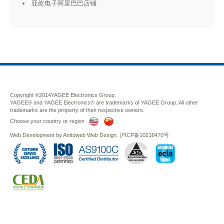
亚屹电子阿里巴巴店铺
Copyright ©2014
YAGEE Electronics Group.
YAGEE® and YAGEE Electronics® are trademarks of YAGEE Group. All other
trademarks are the property of their respective owners.
Choose your country or region
Web Development
by
Anttoweb
Web Design
.
沪ICP备10216470号