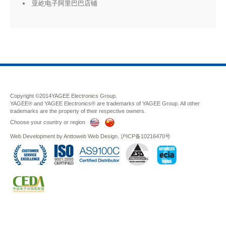
亚屹电子阿里巴巴店铺
Copyright ©2014
YAGEE Electronics Group.
YAGEE® and YAGEE Electronics® are trademarks of YAGEE Group. All other
trademarks are the property of their respective owners.
Choose your country or region
Web Development
by
Anttoweb
Web Design
.
沪ICP备10216470号